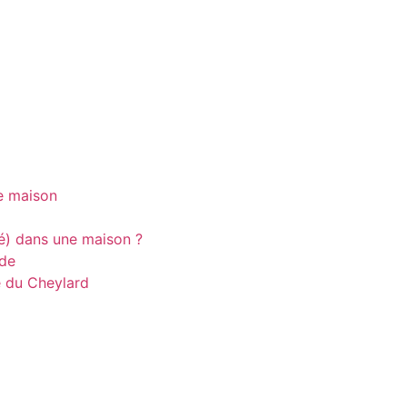
ne maison
té) dans une maison ?
ade
e du Cheylard