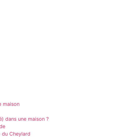
ne maison
té) dans une maison ?
ade
e du Cheylard