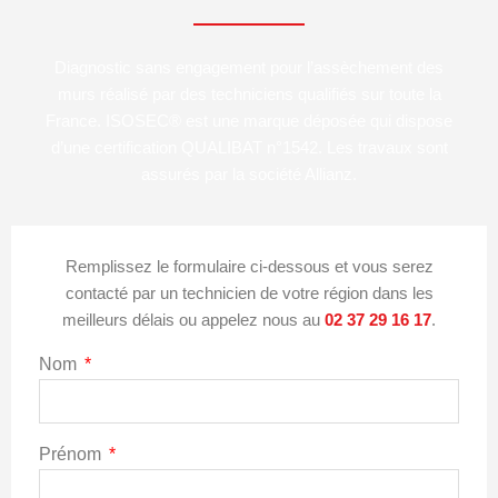
Diagnostic sans engagement pour l’assèchement des
murs réalisé par des techniciens qualifiés sur toute la
France. ISOSEC® est une marque déposée qui dispose
d’une certification QUALIBAT n°1542. Les travaux sont
assurés par la société Allianz.
Remplissez le formulaire ci-dessous et vous serez
contacté par un technicien de votre région dans les
meilleurs délais ou appelez nous au
02 37 29 16 17
.
Nom
Prénom