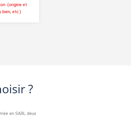
on. (origine et
 bien, etc.)
isir ?
ormée en SARL deux