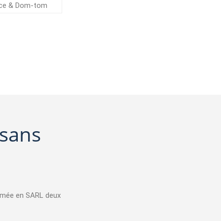
ce & Dom-tom
 sans
ormée en SARL deux