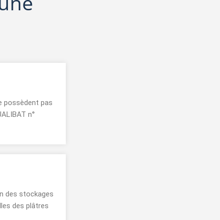
'une
ne possèdent pas
UALIBAT n°
ion des stockages
les des plâtres