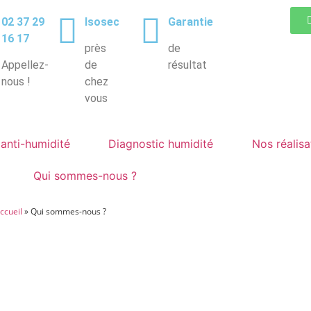
02 37 29
Isosec
Garantie
16 17
près
de
Appellez-
de
résultat
nous !
chez
vous
anti-humidité
Diagnostic humidité
Nos réalisa
Qui sommes-nous ?
ccueil
»
Qui sommes-nous ?
mmes-Nous ?