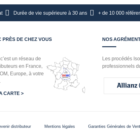
at
Durée de vie supérieure à 30 ans
+ de 10 000 référe
C PRÈS DE CHEZ VOUS
NOS AGRÉMENT
 c’est un réseau de
Les procédés Iso
ributeurs en France,
professionnels d
M, Europe, à votre
.
A CARTE >
venir distributeur
Mentions légales
Garanties Générales de Ven