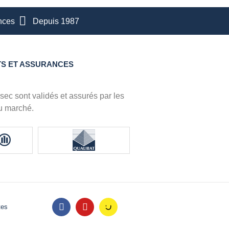
nces
Depuis 1987
S ET ASSURANCES
sec sont validés et assurés par les
u marché.
tes