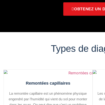
OBTENEZ UN 
Types de dia
Remontées capillaires
La remontée capillaire est un phénomène physique
Les 
engendré par l’humidité qui vient du sol pour monter
de 
dans les murs. On peut dire que c’est un problème