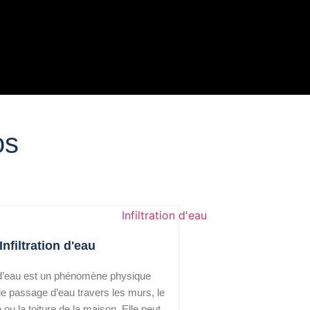
os
Infiltration d'eau
on d’eau est un phénomène physique
e passage d’eau travers les murs, le
e ou la toiture de la maison. Elle peut