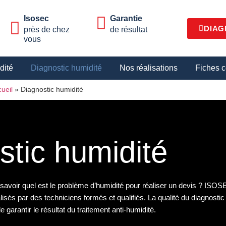
Isosec
Garantie
DIAG
près de chez
de résultat
vous
dité
Diagnostic humidité
Nos réalisations
Fiches c
ueil
»
Diagnostic humidité
stic humidité
 savoir quel est le problème d’humidité pour réaliser un devis ? IS
isés par des techniciens formés et qualifiés. La qualité du diagnosti
 garantir le résultat du traitement anti-humidité.