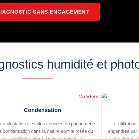
DIAGNOSTIC SANS ENGAGEMENT
gnostics humidité et phot
Condensation
manifestations les plus connues du phénomène
L’infiltrati
la condensation dans la nature sont la rosée du
engendrée par l
matin et le brouillard. Dans la maison la
sol, la terrass